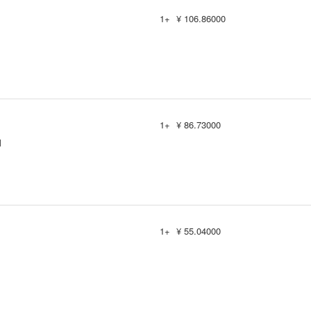
1+
¥ 106.86000
1+
¥ 86.73000
M
1+
¥ 55.04000