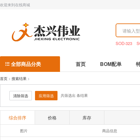
欢迎来到在线商城
SOD-323
S
全部商品分类
首页
BOM配单

首页
>
搜索结果
>
共筛选出
条结果
清除筛选
应用筛选
综合排序
价格
库存
图片
商品信息