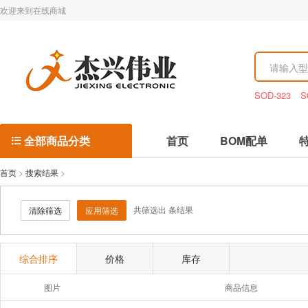
欢迎来到在线商城
SOD-323
S
全部商品分类
首页
BOM配单

首页
>
搜索结果
>
共筛选出
条结果
清除筛选
应用筛选
综合排序
价格
库存
图片
商品信息