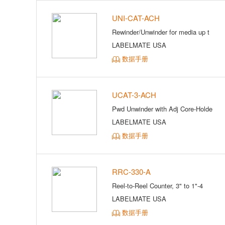
UNI-CAT-ACH
Rewinder/Unwinder for media up t
LABELMATE USA
数据手册
UCAT-3-ACH
Pwd Unwinder with Adj Core-Holde
LABELMATE USA
数据手册
RRC-330-A
Reel-to-Reel Counter, 3" to 1"-4
LABELMATE USA
数据手册