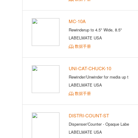
MC-10A
Rewinderup to 4.5" Wide, 8.5"
LABELMATE USA
数据手册
UNI-CAT-CHUCK-10
Rewinder/Unwinder for media up t
LABELMATE USA
数据手册
DISTRI-COUNT-ST
Dispenser/Counter - Opaque Labe
LABELMATE USA