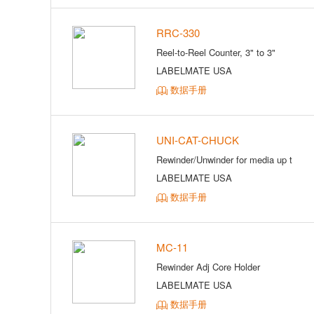
RRC-330
Reel-to-Reel Counter, 3" to 3"
LABELMATE USA
数据手册
UNI-CAT-CHUCK
Rewinder/Unwinder for media up t
LABELMATE USA
数据手册
MC-11
Rewinder Adj Core Holder
LABELMATE USA
数据手册